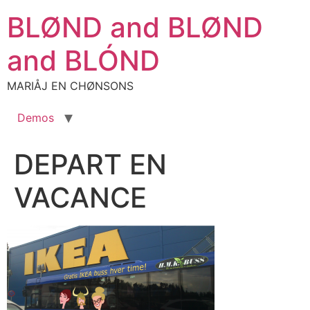
Aller
BLØND and BLØND
au
contenu
and BLÓND
MARIÅJ EN CHØNSONS
Demos
DEPART EN
VACANCE