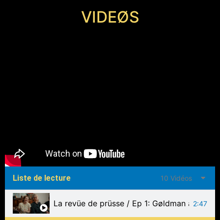
VIDEØS
Liste de lecture
10 Vidéos
La revüe de prüsse / Ep 1: Gøldman and Såk
2:47