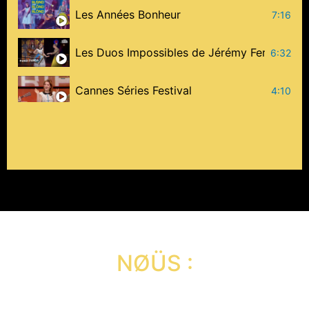
Les Années Bonheur
7:16
Les Duos Impossibles de Jérémy Ferrari :
6:32
Cannes Séries Festival
4:10
On n'est pas couché
6:44
Quoi ma Gaüle ! Jøhnny Hållydead
3:00
Rire et Chansons, Hømåj au FUP
5:00
Güerre of Drønes
1:03
NØÜS :
Le Båc Philø des Humorïstes
10:22