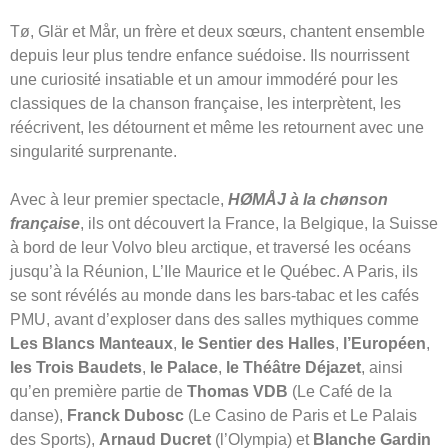
France Inter
4:36
Tø, Glär et Mår, un frère et deux sœurs, chantent ensemble
depuis leur plus tendre enfance suédoise. Ils nourrissent
une curiosité insatiable et un amour immodéré pour les
classiques de la chanson française, les interprètent, les
réécrivent, les détournent et même les retournent avec une
singularité surprenante.
Avec à leur premier spectacle,
HØMÅJ à la chønson
française
, ils ont découvert la France, la Belgique, la Suisse
à bord de leur Volvo bleu arctique, et traversé les océans
jusqu’à la Réunion, L’Ile Maurice et le Québec. A Paris, ils
se sont révélés au monde dans les bars-tabac et les cafés
PMU, avant d’exploser dans des salles mythiques comme
Les Blancs Manteaux
,
le Sentier des Halles
,
l’Européen
,
les Trois Baudets
,
le Palace
,
le Théâtre Déjazet
, ainsi
qu’en première partie de
Thomas VDB
(Le Café de la
danse),
Franck Dubosc
(Le Casino de Paris et Le Palais
des Sports),
Arnaud Ducret
(l’Olympia) et
Blanche Gardin