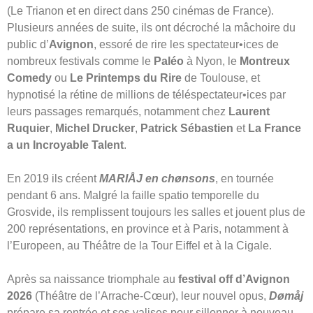
(Le Trianon et en direct dans 250 cinémas de France).
Plusieurs années de suite, ils ont décroché la mâchoire du
public d’
Avignon
, essoré de rire les spectateur•ices de
nombreux festivals comme le
Paléo
à Nyon, le
Montreux
Comedy
ou
Le Printemps du Rire
de Toulouse, et
hypnotisé la rétine de millions de téléspectateur•ices par
leurs passages remarqués, notamment chez
Laurent
Ruquier
,
Michel Drucker
,
Patrick Sébastien
et
La France
a un Incroyable Talent
.
En 2019 ils créent
MARIÅJ en chønsons
, en tournée
pendant 6 ans. Malgré la faille spatio temporelle du
Grosvide, ils remplissent toujours les salles et jouent plus de
200 représentations, en province et à Paris, notamment à
l’Europeen, au Théâtre de la Tour Eiffel et à la Cigale.
Après sa naissance triomphale au
festival off d’Avignon
2026
(Théâtre de l’Arrache-Cœur), leur nouvel opus,
Dømåj
prépare sa rentrée et ses valises pour sillonner à nouveau