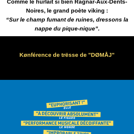
Comme le hurlait si bien Ragnar-Aux-Dents-
Noires, le grand poète viking :
“Sur le champ fumant de ruines, dressons la
nappe du pique-nique”.
Kønférence de trësse de "DØMÅJ"