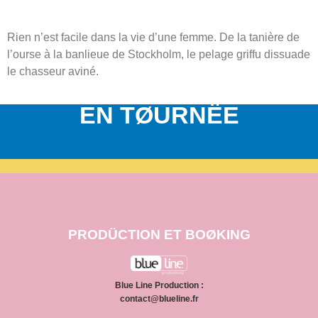
Rien n’est facile dans la vie d’une femme. De la tanière de
l’ourse à la banlieue de Stockholm, le pelage griffu dissuade
le chasseur aviné.
EN TØURNËE
PRODÜCTION ET BOØKING
Blue Line Production :
contact@blueline.fr