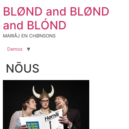
Aller
BLØND and BLØND
au
contenu
and BLÓND
MARIÅJ EN CHØNSONS
Demos
NŌUS