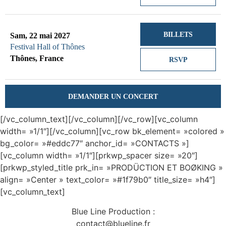
BILLETS
Sam, 22 mai 2027
Festival Hall of Thônes
Thônes, France
RSVP
DEMANDER UN CONCERT
[/vc_column_text][/vc_column][/vc_row][vc_column
width= »1/1″][/vc_column][vc_row bk_element= »colored »
bg_color= »#eddc77″ anchor_id= »CONTACTS »]
[vc_column width= »1/1″][prkwp_spacer size= »20″]
[prkwp_styled_title prk_in= »PRODÜCTION ET BOØKING »
align= »Center » text_color= »#1f79b0″ title_size= »h4″]
[vc_column_text]
Blue Line Production :
contact@blueline.fr