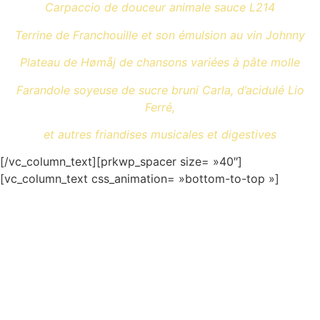
Carpaccio de douceur animale sauce L214
Terrine de Franchouille et son émulsion au vin Johnny
Plateau de
Hømåj de chansons variées à pâte molle
Farandole soyeuse de sucre bruni Carla, d’acidulé Lio
Ferré,
et autres friandises musicales et digestives
[/vc_column_text][prkwp_spacer size= »40″]
[vc_column_text css_animation= »bottom-to-top »]
Dïstributiøn :
Glär : Chant, ukulélé, clavier, kazoo, flûte de pan
Mår : Chant, contrebasse
Tø : Chant, guitare
Mise – en – scène : Jean-Claude Cotillard & les Blonds
Création costume : Sarah Dupont
Création lumière : Dominique Peurois
Création son : Michaël Houssier