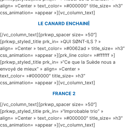
align= »Center » text_color= »#000000″ title_size= »h3″
css_animation= »appear »][vc_column_text]
LE CANARD ENCHAINÉ
[/vc_column_text][prkwp_spacer size= »50″]
[prkwp_styled_title prk_in= »QUI SØNT-ILS ? »
align= »Center » text_color= »#0062ad » title_size= »h3″
css_animation= »appear »][prk_line color= »#ffffff »]
[prkwp_styled_title prk_in= »“Ce que la Suède nous a
envoyé de mieux” » align= »Center »
text_color= »#000000″ title_size= »h3″
css_animation= »appear »][vc_column_text]
FRANCE 2
[/vc_column_text][prkwp_spacer size= »50″]
[prkwp_styled_title prk_in= »“Improbable trio” »
align= »Center » text_color= »#000000″ title_size= »h3″
css_animation= »appear »][vc_column_text]