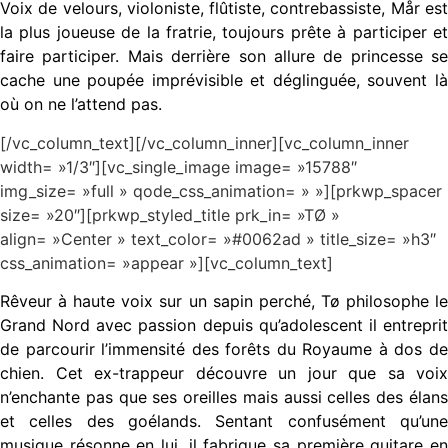
Voix de velours, violoniste, flûtiste, contrebassiste, Mår est
la plus joueuse de la fratrie, toujours prête à participer et
faire participer. Mais derrière son allure de princesse se
cache une poupée imprévisible et déglinguée, souvent là
où on ne l’attend pas.
[/vc_column_text][/vc_column_inner][vc_column_inner
width= »1/3″][vc_single_image image= »15788″
img_size= »full » qode_css_animation= » »][prkwp_spacer
size= »20″][prkwp_styled_title prk_in= »TØ »
align= »Center » text_color= »#0062ad » title_size= »h3″
css_animation= »appear »][vc_column_text]
Rêveur à haute voix sur un sapin perché, Tø philosophe le
Grand Nord avec passion depuis qu’adolescent il entreprit
de parcourir l’immensité des forêts du Royaume à dos de
chien. Cet ex-trappeur découvre un jour que sa voix
n’enchante pas que ses oreilles mais aussi celles des élans
et celles des goélands. Sentant confusément qu’une
musique résonne en lui, il fabrique sa première guitare en