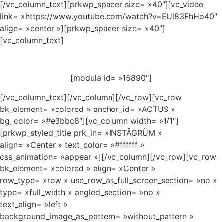
[/vc_column_text][prkwp_spacer size= »40″][vc_video
link= »https://www.youtube.com/watch?v=EUl83FhHo40″
align= »center »][prkwp_spacer size= »40″]
[vc_column_text]
Cliquez pour agrandir les photos
[modula id= »15890″]
[/vc_column_text][/vc_column][/vc_row][vc_row
bk_element= »colored » anchor_id= »ACTUS »
bg_color= »#e3bbc8″][vc_column width= »1/1″]
[prkwp_styled_title prk_in= »INSTÅGRÜM »
align= »Center » text_color= »#ffffff »
css_animation= »appear »][/vc_column][/vc_row][vc_row
bk_element= »colored » align= »Center »
row_type= »row » use_row_as_full_screen_section= »no »
type= »full_width » angled_section= »no »
text_align= »left »
background_image_as_pattern= »without_pattern »