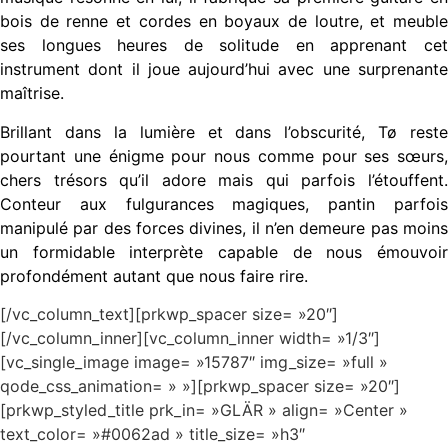
bois de renne et cordes en boyaux de loutre, et meuble
ses longues heures de solitude en apprenant cet
instrument dont il joue aujourd’hui avec une surprenante
maîtrise.
Brillant dans la lumière et dans l’obscurité, Tø reste
pourtant une énigme pour nous comme pour ses sœurs,
chers trésors qu’il adore mais qui parfois l’étouffent.
Conteur aux fulgurances magiques, pantin parfois
manipulé par des forces divines, il n’en demeure pas moins
un formidable interprète capable de nous émouvoir
profondément autant que nous faire rire.
[/vc_column_text][prkwp_spacer size= »20″]
[/vc_column_inner][vc_column_inner width= »1/3″]
[vc_single_image image= »15787″ img_size= »full »
qode_css_animation= » »][prkwp_spacer size= »20″]
[prkwp_styled_title prk_in= »GLÄR » align= »Center »
text_color= »#0062ad » title_size= »h3″