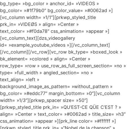
bg_type= »bg_color » anchor_id= »VIDEOS »
bg_color= »#1f79b0″ bg_color_value= »#0062ad »]
[vc_column width= »1/1″][prkwp_styled_title
prk_in= »VIDEØS » align= »Center »
text_color= »#f0da78″ css_animation= »appear »]
[vc_column_text][dzs_videogallery
id= »example_youtube_videos »][/vc_column_text]
[/vc_column][/vc_row][vc_row bk_type= »boxed_look »
bk_element= »colored » align= »Center »
row_type= »row » use_row_as_full_screen_section= »no »
type= »full_width » angled_section= »no »
text_align= »left »
background_image_as_pattern= »without_pattern »
bg_color= »#eddc77″ margin_bottom= »0″][vc_column
width= »1/3″][prkwp_spacer size= »50″]
[prkwp_styled_title prk_in= »QU’EST-CE QÜE C’EST ? »
align= »Center » text_color= »#0062ad » title_size= »h3″
css_animation= »appear »][prk_line color= »#ffffff »]
[prkwp_styled_title prk_in= »“Nobel de la chanson” »