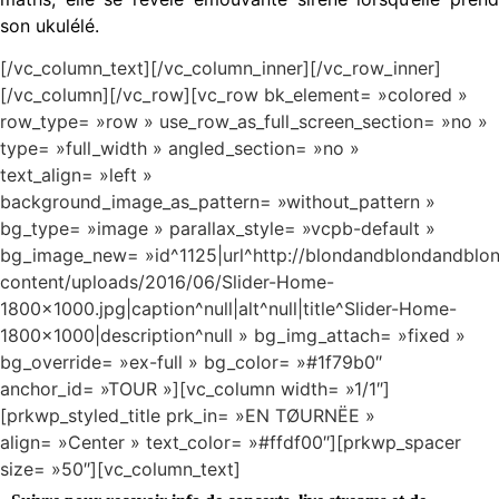
son ukulélé.
[/vc_column_text][/vc_column_inner][/vc_row_inner]
[/vc_column][/vc_row][vc_row bk_element= »colored »
row_type= »row » use_row_as_full_screen_section= »no »
type= »full_width » angled_section= »no »
text_align= »left »
background_image_as_pattern= »without_pattern »
bg_type= »image » parallax_style= »vcpb-default »
bg_image_new= »id^1125|url^http://blondandblondandblo
content/uploads/2016/06/Slider-Home-
1800×1000.jpg|caption^null|alt^null|title^Slider-Home-
1800×1000|description^null » bg_img_attach= »fixed »
bg_override= »ex-full » bg_color= »#1f79b0″
anchor_id= »TOUR »][vc_column width= »1/1″]
[prkwp_styled_title prk_in= »EN TØURNËE »
align= »Center » text_color= »#ffdf00″][prkwp_spacer
size= »50″][vc_column_text]