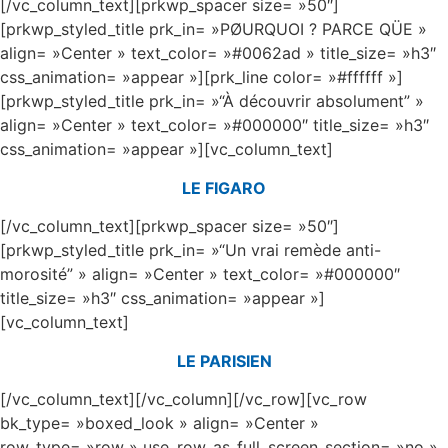
[/vc_column_text][prkwp_spacer size= »50″]
[prkwp_styled_title prk_in= »PØURQUOI ? PARCE QÜE »
align= »Center » text_color= »#0062ad » title_size= »h3″
css_animation= »appear »][prk_line color= »#ffffff »]
[prkwp_styled_title prk_in= »“À découvrir absolument” »
align= »Center » text_color= »#000000″ title_size= »h3″
css_animation= »appear »][vc_column_text]
LE FIGARO
[/vc_column_text][prkwp_spacer size= »50″]
[prkwp_styled_title prk_in= »“Un vrai remède anti-
morosité” » align= »Center » text_color= »#000000″
title_size= »h3″ css_animation= »appear »]
[vc_column_text]
LE PARISIEN
[/vc_column_text][/vc_column][/vc_row][vc_row
bk_type= »boxed_look » align= »Center »
row_type= »row » use_row_as_full_screen_section= »no »