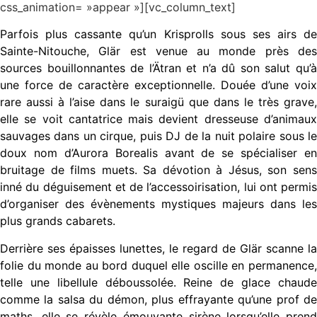
css_animation= »appear »][vc_column_text]
Parfois plus cassante qu’un Krisprolls sous ses airs de
Sainte-Nitouche, Glär est venue au monde près des
sources bouillonnantes de l’Ätran et n’a dû son salut qu’à
une force de caractère exceptionnelle. Douée d’une voix
rare aussi à l’aise dans le suraigü que dans le très grave,
elle se voit cantatrice mais devient dresseuse d’animaux
sauvages dans un cirque, puis DJ de la nuit polaire sous le
doux nom d’Aurora Borealis avant de se spécialiser en
bruitage de films muets. Sa dévotion à Jésus, son sens
inné du déguisement et de l’accessoirisation, lui ont permis
d’organiser des évènements mystiques majeurs dans les
plus grands cabarets.
Derrière ses épaisses lunettes, le regard de Glär scanne la
folie du monde au bord duquel elle oscille en permanence,
telle une libellule déboussolée. Reine de glace chaude
comme la salsa du démon, plus effrayante qu’une prof de
maths, elle se révèle émouvante sirène lorsqu’elle prend