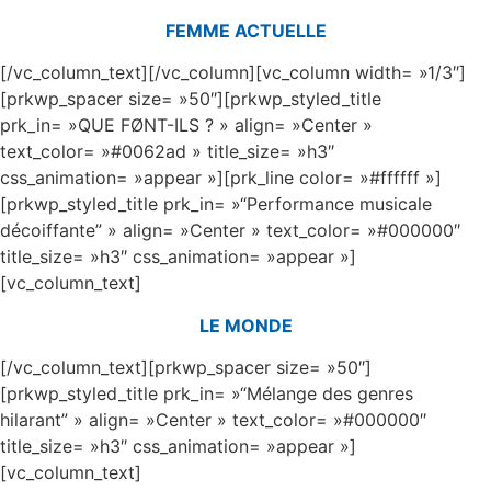
FEMME ACTUELLE
[/vc_column_text][/vc_column][vc_column width= »1/3″]
[prkwp_spacer size= »50″][prkwp_styled_title
prk_in= »QUE FØNT-ILS ? » align= »Center »
text_color= »#0062ad » title_size= »h3″
css_animation= »appear »][prk_line color= »#ffffff »]
[prkwp_styled_title prk_in= »“Performance musicale
décoiffante” » align= »Center » text_color= »#000000″
title_size= »h3″ css_animation= »appear »]
[vc_column_text]
LE MONDE
[/vc_column_text][prkwp_spacer size= »50″]
[prkwp_styled_title prk_in= »“Mélange des genres
hilarant” » align= »Center » text_color= »#000000″
title_size= »h3″ css_animation= »appear »]
[vc_column_text]