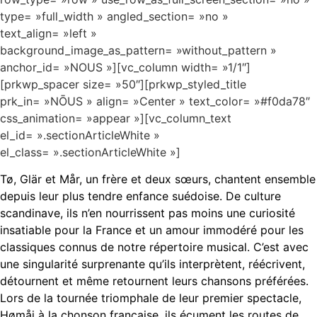
type= »full_width » angled_section= »no »
text_align= »left »
background_image_as_pattern= »without_pattern »
anchor_id= »NOUS »][vc_column width= »1/1″]
[prkwp_spacer size= »50″][prkwp_styled_title
prk_in= »NŌUS » align= »Center » text_color= »#f0da78″
css_animation= »appear »][vc_column_text
el_id= ».sectionArticleWhite »
el_class= ».sectionArticleWhite »]
Tø, Glär et Mår, un frère et deux sœurs, chantent ensemble
depuis leur plus tendre enfance suédoise. De culture
scandinave, ils n’en nourrissent pas moins une curiosité
insatiable pour la France et un amour immodéré pour les
classiques connus de notre répertoire musical. C’est avec
une singularité surprenante qu’ils interprètent, réécrivent,
détournent et même retournent leurs chansons préférées.
Lors de la tournée triomphale de leur premier spectacle,
Hømåj à la chonson française, ils écument les routes de