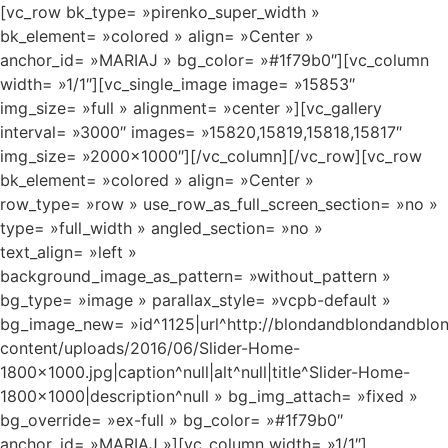
[vc_row bk_type= »pirenko_super_width »
bk_element= »colored » align= »Center »
anchor_id= »MARIAJ » bg_color= »#1f79b0″][vc_column
width= »1/1″][vc_single_image image= »15853″
img_size= »full » alignment= »center »][vc_gallery
interval= »3000″ images= »15820,15819,15818,15817″
img_size= »2000×1000″][/vc_column][/vc_row][vc_row
bk_element= »colored » align= »Center »
row_type= »row » use_row_as_full_screen_section= »no »
type= »full_width » angled_section= »no »
text_align= »left »
background_image_as_pattern= »without_pattern »
bg_type= »image » parallax_style= »vcpb-default »
bg_image_new= »id^1125|url^http://blondandblondandblo
content/uploads/2016/06/Slider-Home-
1800×1000.jpg|caption^null|alt^null|title^Slider-Home-
1800×1000|description^null » bg_img_attach= »fixed »
bg_override= »ex-full » bg_color= »#1f79b0″
anchor_id= »MARIAJ »][vc_column width= »1/1″]