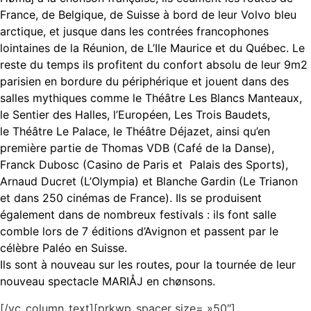
France, de Belgique, de Suisse à bord de leur Volvo bleu
arctique, et jusque dans les contrées francophones
lointaines de la Réunion, de L’Ile Maurice et du Québec. Le
reste du temps ils profitent du confort absolu de leur 9m2
parisien en bordure du périphérique et jouent dans des
salles mythiques comme le Théâtre Les Blancs Manteaux,
le Sentier des Halles, l’Européen, Les Trois Baudets,
le Théâtre Le Palace, le Théâtre Déjazet, ainsi qu’en
première partie de Thomas VDB (Café de la Danse),
Franck Dubosc (Casino de Paris et Palais des Sports),
Arnaud Ducret (L’Olympia) et Blanche Gardin (Le Trianon
et dans 250 cinémas de France). Ils se produisent
également dans de nombreux festivals : ils font salle
comble lors de 7 éditions d’Avignon et passent par le
célèbre Paléo en Suisse.
Ils sont à nouveau sur les routes, pour la tournée de leur
nouveau spectacle MARIÅJ en chønsons.
[/vc_column_text][prkwp_spacer size= »50″]