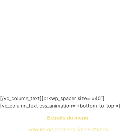
Vous êtes convié.e.s au repas de
noce de Magnus et Gwendoline.
C’est tout naturellement que ce
suédois et cette française se sont
tournés
vers les Blond and Blond and Blond
pour célébrer leur union.
[/vc_column_text][prkwp_spacer size= »40″]
[vc_column_text css_animation= »bottom-to-top »]
Extraits du menu :
Velouté de premiers émois d’amour