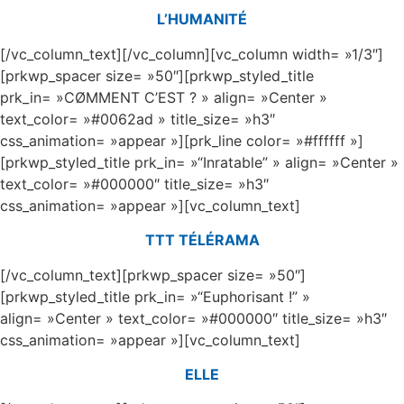
L’HUMANITÉ
[/vc_column_text][/vc_column][vc_column width= »1/3″]
[prkwp_spacer size= »50″][prkwp_styled_title
prk_in= »CØMMENT C’EST ? » align= »Center »
text_color= »#0062ad » title_size= »h3″
css_animation= »appear »][prk_line color= »#ffffff »]
[prkwp_styled_title prk_in= »“Inratable” » align= »Center »
text_color= »#000000″ title_size= »h3″
css_animation= »appear »][vc_column_text]
TTT TÉLÉRAMA
[/vc_column_text][prkwp_spacer size= »50″]
[prkwp_styled_title prk_in= »“Euphorisant !” »
align= »Center » text_color= »#000000″ title_size= »h3″
css_animation= »appear »][vc_column_text]
ELLE