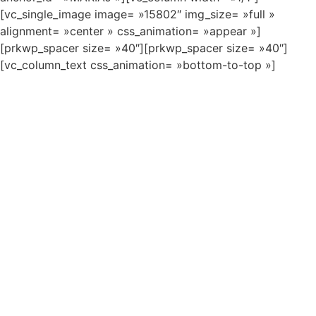
[vc_single_image image= »15802″ img_size= »full »
alignment= »center » css_animation= »appear »]
[prkwp_spacer size= »40″][prkwp_spacer size= »40″]
[vc_column_text css_animation= »bottom-to-top »]
Après
Hømåj la chønson française
,
venez découvrir
MARIÅJ EN
CHØNSONS
,
le nouveau spectacle des Blønd and
Blönd and Blónd !
French touch, guimauve, variétoche,
java-musette, aucun classique
ne résiste à leur suéditude passionnée
mais corrosive.