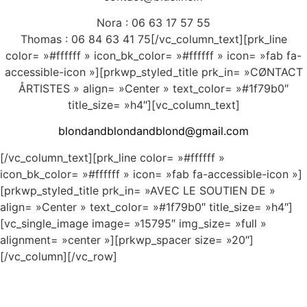
Nora : 06 63 17 57 55
Thomas : 06 84 63 41 75
[/vc_column_text][prk_line
color= »#ffffff » icon_bk_color= »#ffffff » icon= »fab fa-
accessible-icon »][prkwp_styled_title prk_in= »CØNTACT
ÅRTISTES » align= »Center » text_color= »#1f79b0″
title_size= »h4″][vc_column_text]
blondandblondandblond@gmail.com
[/vc_column_text][prk_line color= »#ffffff »
icon_bk_color= »#ffffff » icon= »fab fa-accessible-icon »]
[prkwp_styled_title prk_in= »AVEC LE SOUTIEN DE »
align= »Center » text_color= »#1f79b0″ title_size= »h4″]
[vc_single_image image= »15795″ img_size= »full »
alignment= »center »][prkwp_spacer size= »20″]
[/vc_column][/vc_row]