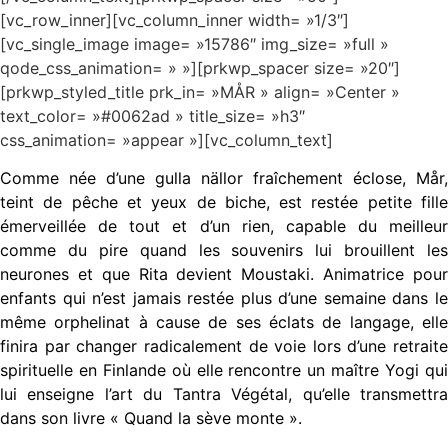
[vc_row_inner][vc_column_inner width= »1/3″]
[vc_single_image image= »15786″ img_size= »full »
qode_css_animation= » »][prkwp_spacer size= »20″]
[prkwp_styled_title prk_in= »MÅR » align= »Center »
text_color= »#0062ad » title_size= »h3″
css_animation= »appear »][vc_column_text]
Comme née d’une gulla nällor fraîchement éclose, Mår,
teint de pêche et yeux de biche, est restée petite fille
émerveillée de tout et d’un rien, capable du meilleur
comme du pire quand les souvenirs lui brouillent les
neurones et que Rita devient Moustaki. Animatrice pour
enfants qui n’est jamais restée plus d’une semaine dans le
même orphelinat à cause de ses éclats de langage, elle
finira par changer radicalement de voie lors d’une retraite
spirituelle en Finlande où elle rencontre un maître Yogi qui
lui enseigne l’art du Tantra Végétal, qu’elle transmettra
dans son livre « Quand la sève monte ».