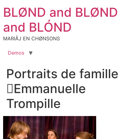
Aller
BLØND and BLØND
au
contenu
and BLÓND
MARIÅJ EN CHØNSONS
Demos
Portraits de famille
Emmanuelle
Trompille