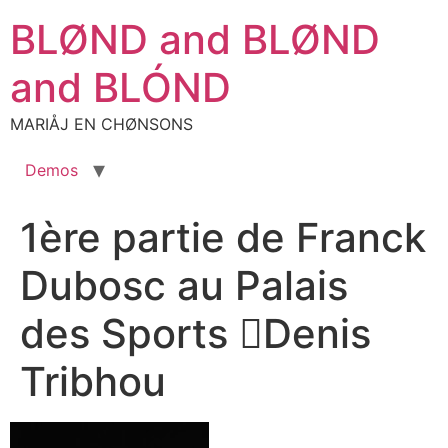
Aller
BLØND and BLØND
au
contenu
and BLÓND
MARIÅJ EN CHØNSONS
Demos
1ère partie de Franck
Dubosc au Palais
des Sports Denis
Tribhou