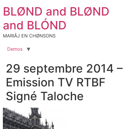
Aller
BLØND and BLØND
au
contenu
and BLÓND
MARIÅJ EN CHØNSONS
Demos
29 septembre 2014 –
Emission TV RTBF
Signé Taloche