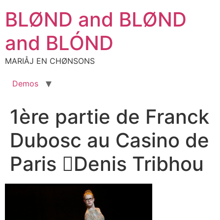
Aller
BLØND and BLØND
au
contenu
and BLÓND
MARIÅJ EN CHØNSONS
Demos
1ère partie de Franck
Dubosc au Casino de
Paris Denis Tribhou