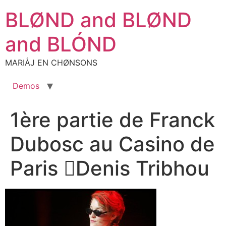
Aller
BLØND and BLØND
au
contenu
and BLÓND
MARIÅJ EN CHØNSONS
Demos
1ère partie de Franck
Dubosc au Casino de
Paris Denis Tribhou