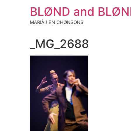
Aller
BLØND and BLØN
au
contenu
MARIÅJ EN CHØNSONS
_MG_2688