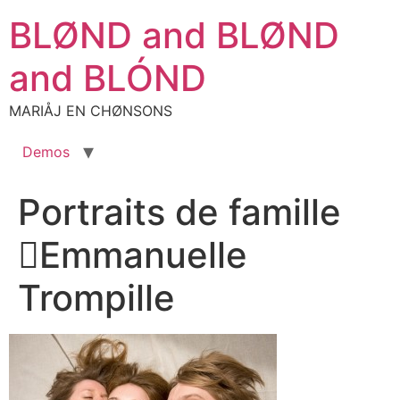
Aller
BLØND and BLØND
au
contenu
and BLÓND
MARIÅJ EN CHØNSONS
Demos
Portraits de famille
Emmanuelle
Trompille